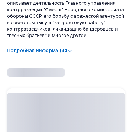
описывает деятельность Главного управления
контрразведки "Смерш" Народного комиссариата
обороны СССР, его борьбу с вражеской агентурой
в советском тылу и "зафронтовую работу"
контрразведчиков, ликвидацию бандеровцев и
"лесных братьев" и многое другое.
Подробная информация
Издательство
:
Вече
Серия
:
Анатомия спецслужб
ISBN
:
978-5-4484-1610-1
Год издания
:
2020
Язык
:
Русский
Возрастные ограничения
:
18+