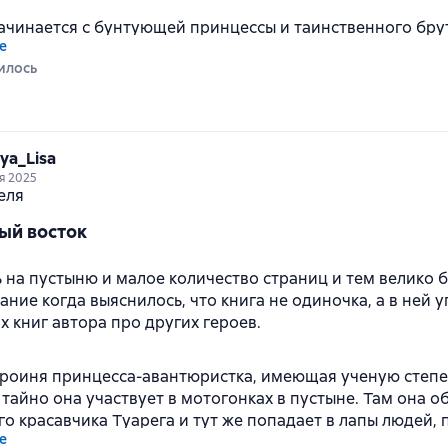
ачинается с бунтующей принцессы и таинственного брут
е
мужчины. Место действия - Восток, а точнее пустынный в
илось
ительно, через гены умудрились вписать авантюрную б
вопоставления восточным женщинам.
удьба в нелицеприятной ситуации, он ее спас, но как б
ya_Lisa
пасением. Девушка должна быть невинна в первую брачн
я 2025
ия чем руководствовалась дамочка, отдавшись первому 
ктивной манере. “Обожаю” тему девственниц и многораз
ый восток
первого раза, но да ладно, это уже практически классич
ь на пустыню и малое количество страниц и тем велико 
исленное меня совершенно не привлекло, и я почти разо
ание когда выяснилось, что книга не одиночка, а в ней 
оизошедшее после свадьбы принцессы заставило меня вс
х книг автора про других героев.
азалась не промах. Я изо всех сил держу за нее кулачки 
отела прочитать вторую часть дилогии. Она молодец, вы
ероиня принцесса-авантюристка, имеющая ученую степ
 под солнцем. А какие искры летают, да и ее мудрость и
 тайно она участвует в мотогонках в пустыне. Там она 
.
го красавчика Туарега и тут же попадает в лапы людей
е
испорченным. Ей везет и ее спасает её недавний незнак