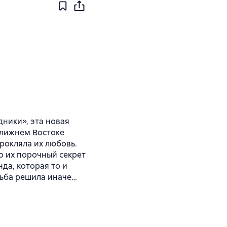
ники», эта новая
Ближнем Востоке
рокляла их любовь.
о их порочный секрет
нда, которая то и
дьба решила иначе…