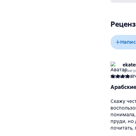
Реценз
Напис
ekate
19 авгу
Арабские
Скажу чес
воспользов
понимала,
пруди, но
почитать, 