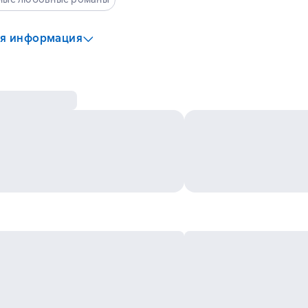
я информация
ий
 ограничения
:
18+