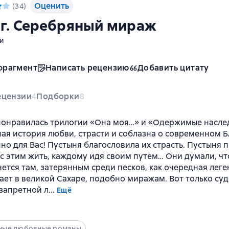
Оценить
(
34
)
г. Серебряный мираж
и
фрагмент
Написать рецензию
Добавить цитату
ецензии
Подборки
4
8
понравилась трилогии «Она моя…» и «Одержимые наслед
ая история любви, страсти и соблазна о современном 
но для Вас! Пустыня благословила их страсть. Пустыня п
 с этим жить, каждому идя своим путем… Они думали, чт
нется там, затерянным среди песков, как очередная леге
ает в великой Сахаре, подобно миражам. Вот только су
апретной л...
Ещё
ные любовные романы