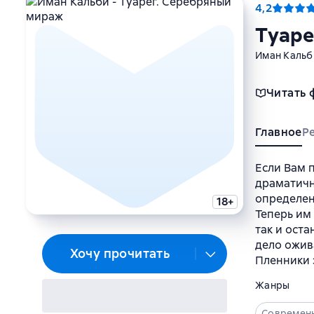
4,2
Туаре
Иман Кальб
Читать 
Главное
Р
Если Вам 
драматичн
определен
18+
Теперь им
так и оста
дело ожив
Хочу прочитать
Пленники з
Жанры
Современ