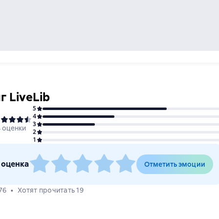
г LiveLib
5
4
3
4 оценки
2
1
 оценка
Отметить эмоции
76
Хотят прочитать 19