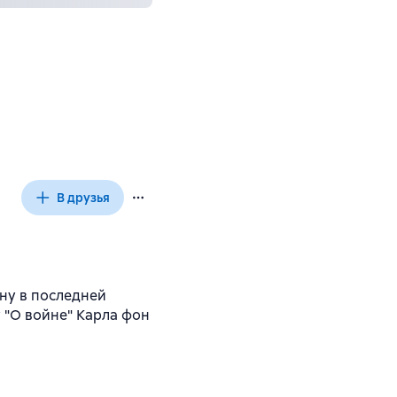
В друзья
ину в последней
 "О войне" Карла фон
.