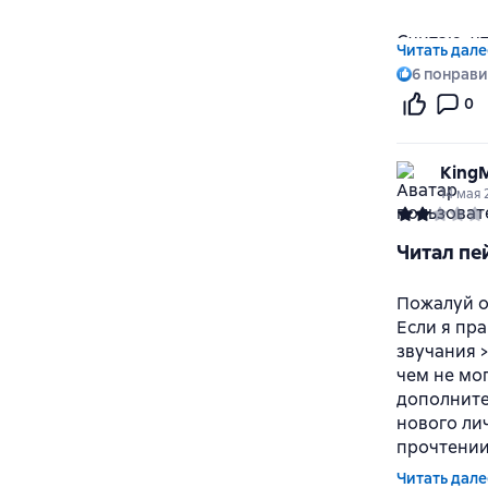
Считаю, ч
Читать дале
метод рас
6
понрави
метод (от 
0
Вы в первы
картина к
картиной 
KingM
подтвержд
14 мая 
понимаешь
картину в
Читал пей
перепрыги
Мне кажет
объяснени
Пожалуй о
процессе 
Если я пр
звучания >
чем не мог
дополните
нового лич
прочтении
Читать дале