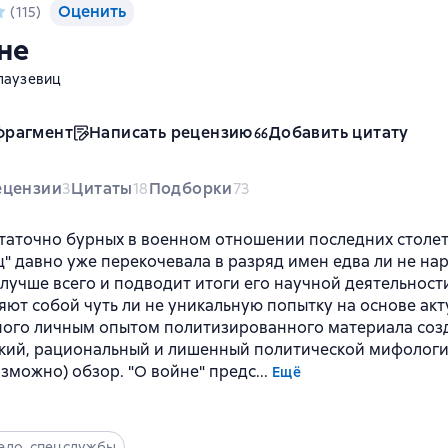
Оценить
(
115
)
не
лаузевиц
фрагмент
Написать рецензию
Добавить цитату
ецензии
Цитаты
Подборки
3
18
73
статочно бурных в военном отношении последних столе
" давно уже перекочевала в разряд имен едва ли не нар
 лучше всего и подводит итоги его научной деятельност
яют собой чуть ли не уникальную попытку на основе акт
ого личным опытом политизированного материала созд
кий, рациональный и лишенный политической мифологии
можно) обзор. "О войне" предс...
Ещё
ело, спецслужбы