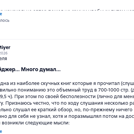
то изначально автор пошел не самым удобным путем че
е
суждения (от частного к общему правилу). Мне кажется
лось
общего к частному) был бы лучше в данном случае. Поче
й раз собираете мозаику, как Вы ее быстрее соберете ко
 чему Вы должны придти или быстрее без общей картины?
боя. Нужно сначала создать опорную точку в виде обще
iyer
ать его частными примерами / тактическими действиям
2026
 что с чем связано и на что в общей картине боя влияе
 голове не получается, автор постоянно с одного приме
джер... Много думал...
вает. Больше на лоскутное одеяло из практических дейс
ся более удачным было бы размещение карты военных д
е действий противоборствующих сторон и результата в
дна из наиболее скучных книг которые я прочитал (слуш
этих действий. Как пример битва при Прейсиш-Эйлау.
авильно пониманию это объемный труд в 700-1000 стр. (
9,5 ч). При этом по своей бесполезности (лично для меня
у. Признаюсь честно, что по ходу слушания несколько р
льно слушал ее краткий обзор, но, по-прежнему ничег
но для себя не узнал, хотя и поразмышлял потом на досу
 возникли следующие мысли:
е