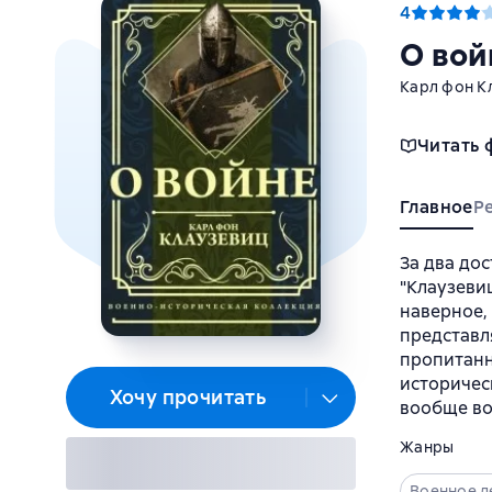
4
О вой
Карл фон К
Читать 
Главное
Р
За два до
"Клаузевиц
наверное,
представл
пропитанн
историчес
Хочу прочитать
вообще воз
Жанры
Военное д