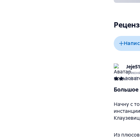
Реценз
Напис
Jeje5
17 июн
Большое 
Начну с т
инстанции
Клаузевиц
Из плюсов