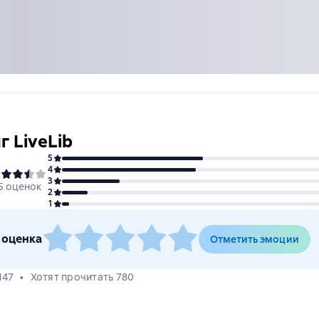
г LiveLib
5
4
3
5 оценок
2
1
 оценка
Отметить эмоции
147
Хотят прочитать 780